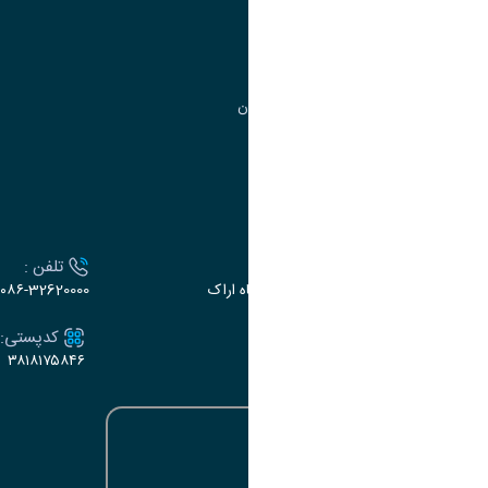
مدیریت تحصیلات تکمیلی
مرکز آموزش‌های تخصصی
گروه جذب و هدایت استعدادهای درخشان
تقویم آموزشی
ارتباط با دانشگاه
آدرس :
تلفن :
اراک، میدان بسیج، بلوار سردشت، دانشگاه اراک
۰۸۶-32620000
ایمیل:
کدپستی:
۳۸۱۸۱۷۵۸۴۶
e-dabir@araku.ac.ir